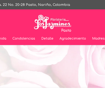
ra. 22 No. 20-28 Pasto, Nariño, Colombia
nida
Condolencias
Detalle
Agradecimiento
Madres