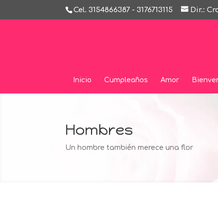
Cel. 3154866387 - 3176713115
Dir.: C
Inicio
Cumpleaños
Amor
Bienve
Hombres
Un hombre también merece una flor