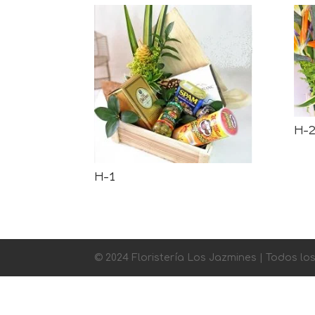
H-
H-1
© 2024 Floristería Los Jazmines | Todos l