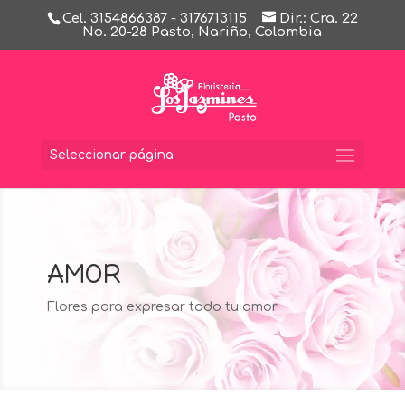
Cel. 3154866387 - 3176713115
Dir.: Cra. 22
No. 20-28 Pasto, Nariño, Colombia
Seleccionar página
AMOR
Flores para expresar todo tu amor